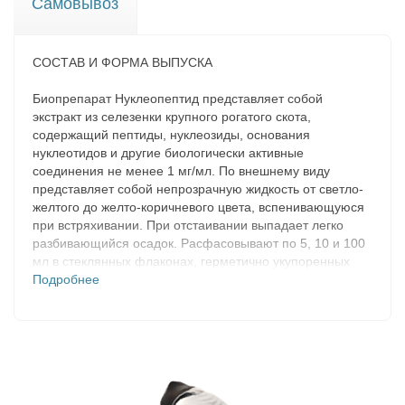
Самовывоз
СОСТАВ И ФОРМА ВЫПУСКА
Биопрепарат Нуклеопептид представляет собой
экстракт из селезенки крупного рогатого скота,
содержащий пептиды, нуклеозиды, основания
нуклеотидов и другие биологически активные
соединения не менее 1 мг/мл. По внешнему виду
представляет собой непрозрачную жидкость от светло-
желтого до желто-коричневого цвета, вспенивающуюся
при встряхивании. При отстаивании выпадает легко
разбивающийся осадок. Расфасовывают по 5, 10 и 100
мл в стеклянных флаконах, герметично укупоренных
полимерными крышками и упакованных в картонную
Подробнее
коробку.
ФАРМАКОЛОГИЧЕСКИЕ СВОЙСТВА
Нуклеопептид содержит только натуральные
компоненты, оказывающие комплексное воздействие на