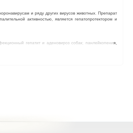
оронавирусам и ряду других вирусов животных. Препарат
палительной активностью, является гепатопротектором и
фекционный гепатит и аденовироз собак; панлейкопения,