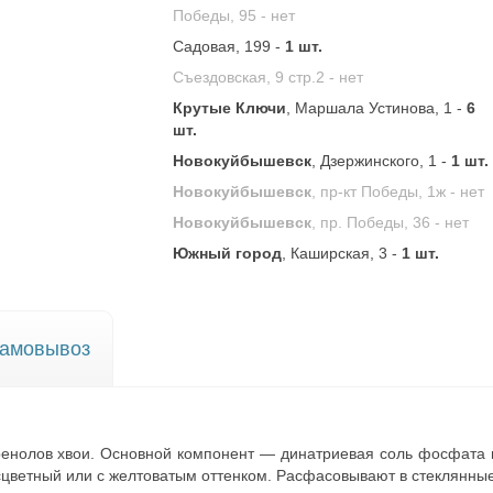
Победы, 95 -
нет
Садовая, 199 -
1 шт.
Съездовская, 9 стр.2 -
нет
Крутые Ключи
, Маршала Устинова, 1 -
6
шт.
Новокуйбышевск
, Дзержинского, 1 -
1 шт.
Новокуйбышевск
, пр-кт Победы, 1ж -
нет
Новокуйбышевск
, пр. Победы, 36 -
нет
Южный город
, Каширская, 3 -
1 шт.
амовывоз
енолов хвои. Основной компонент — динатриевая соль фосфата п
цветный или с желтоватым оттенком. Расфасовывают в стеклянны