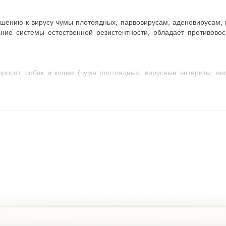
шению к вирусу чумы плотоядных, парвовирусам, аденовирусам, к
ие системы естественной резистентности, обладает противовос
оросят, собак и кошек (чума плотоядных, вирусные энтериты, ин