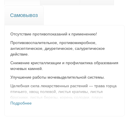
Самовывоз
Отсутствие противопоказаний к применению!
Противовоспалительное, противомикробное,
антисептическое, диуретическое, салуретическое
действие.
Снижение кристаллизации и профилактика образования
мочевых камней.
Улучшение работы мочевыделительной системы.
Целебная сила лекарственных растений — трава горца
птичьего, хвощ полевой, листья крапивы, листья
брусники, листья березы, корень солодки, плаун
булавовидный, барбарис обыкновенный, золотарник
Подробнее
канадский.