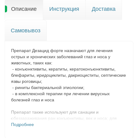
Описание
Инструкция
Доставка
Самовывоз
Препарат Дезацид форте назначают для лечения
острых и хронических заболеваний глаз и носа у
животных, таких как:
- конъюнктивиты, кератиты, кератоконъюнктивиты,
блефариты, иридоциклиты, дакриоциститы, септические
язвы роговицы;
- риниты бактериальной этиологии;
- в комплексной терапии при лечении вирусных
болезней глаз и носа
Препарат также используют для санации и
обеззараживания ран конъюнктивы, век и носа; для
профилактики и лечения бактериальных инфекций глаз,
Подробнее
носа и прилегающих тканей после травм и попадания
инородных тел; для профилактики и лечения