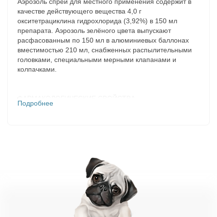
Аэрозоль спрей для местного применения содержит в
качестве действующего вещества 4,0 г
окситетрациклина гидрохлорида (3,92%) в 150 мл
препарата. Аэрозоль зелёного цвета выпускают
расфасованным по 150 мл в алюминиевых баллонах
вместимостью 210 мл, снабженных распылительными
головками, специальными мерными клапанами и
колпачками.
ФАРМАКОЛОГИЧЕСКИЕ СВОЙСТВА
Подробнее
Антибиотик широкого спектра действия. Препарат
эффективен против многих видов Грамположительных и
Грамотрицательных бактерий, вызывающих кожные
инфекции (Fusobacterium necroforum (syn. Spaeroforus
necroforus, Fusiformis necroforus), F. Nodosus и др.).
Препарат легко растворяется в сыворотке крови и
тканевых жидкостях организма. Прочно фиксируется на
инфицированном участке. Действие препарата после
однократной обработки сохраняется в течение 7 дней.
ПОКАЗАНИЯ К ПРИМЕНЕНИЮ