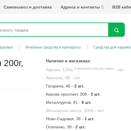
Самовывоз и доставка
Адреса и контакты
B2B каби
Най
доровья
Лечебные средства и препараты
Средства для наружно
 200г,
Наличие в магазинах:
(самовывоз или доставка)
Аврора, 110к1
-
нет
Аминева, 8Б -
нет
Гагарина, 46 -
2 шт.
Кирова проспект, 308 -
3 шт.
Металлургов, 81 -
6 шт.
Московское шоссе, 306А -
нет
Ново-Садовая, 38 -
1 шт.
Осипенко, 38 -
2 шт.