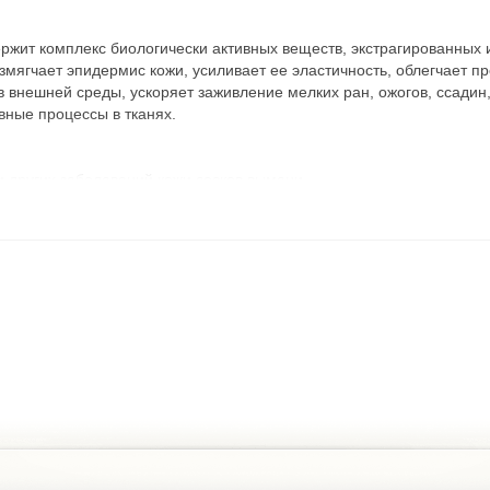
ржит комплекс биологически активных веществ, экстрагированны
змягчает эпидермис кожи, усиливает ее эластичность, облегчает п
 внешней среды, ускоряет заживление мелких ран, ожогов, ссадин
вные процессы в тканях.
и других заболеваний кожи сосков вымени.