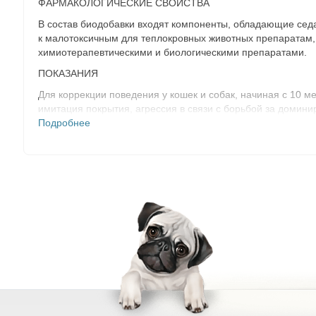
ФАРМАКОЛОГИЧЕСКИЕ СВОЙСТВА
В состав биодобавки входят компоненты, обладающие сед
к малотоксичным для теплокровных животных препаратам,
химиотерапевтическими и биологическими препаратами.
ПОКАЗАНИЯ
Для коррекции поведения у кошек и собак, начиная с 10 м
имитация покрытия, агрессия в связи с борьбой за домини
нарушение инстинкта маркировки, мечение в квартире, чре
Подробнее
возбуждения.