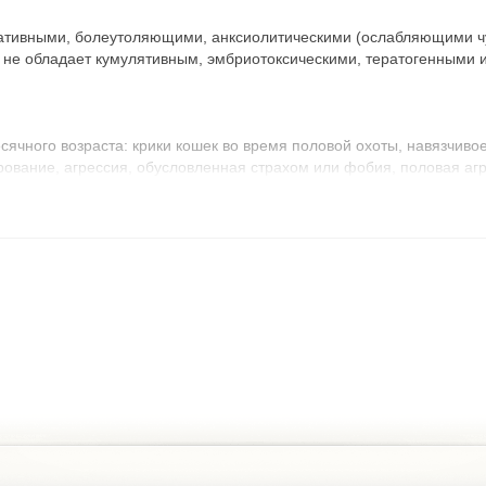
ативными, болеутоляющими, анксиолитическими (ослабляющими чув
 не обладает кумулятивным, эмбриотоксическими, тератогенными 
есячного возраста: крики кошек во время половой охоты, навязчиво
рование, агрессия, обусловленная страхом или фобия, половая аг
змерное беспокойство при ложной щенности, агрессивность вследс