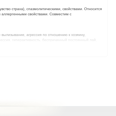
ство страха), спазмолитическими, свойствами. Относится
и аллергенными свойствами. Совместим с
е вылизывание, агрессия по отношению к хозяину,
рессия, гиперактивность, беспричинный постоянный лай,
твие гиперсексуальности, состояние страха и