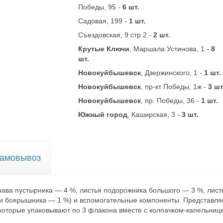
Победы, 95 -
6 шт.
Садовая, 199 -
1 шт.
Съездовская, 9 стр.2 -
2 шт.
Крутые Ключи
, Маршала Устинова, 1 -
8
шт.
Новокуйбышевск
, Дзержинского, 1 -
1 шт.
Новокуйбышевск
, пр-кт Победы, 1ж -
3 шт
Новокуйбышевск
, пр. Победы, 36 -
1 шт.
Южный город
, Каширская, 3 -
3 шт.
амовывоз
рава пустырника — 4 %, листья подорожника большого — 3 %, лис
ки боярышника — 1 %) и вспомогательные компоненты. Представляе
которые упаковывают по 3 флакона вместе с колпачком-капельнице