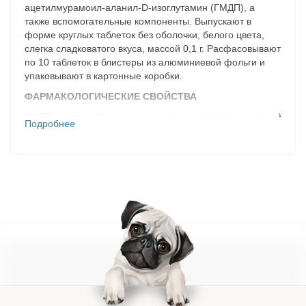
ацетилмурамоил-аланил-D-изоглутамин (ГМДП), а
также вспомогательные компоненты. Выпускают в
форме круглых таблеток без оболочки, белого цвета,
слегка сладковатого вкуса, массой 0,1 г. Расфасовывают
по 10 таблеток в блистеры из алюминиевой фольги и
упаковывают в картонные коробки.
ФАРМАКОЛОГИЧЕСКИЕ СВОЙСТВА
ГМДП, входящий в состав гликопина, является основной
Подробнее
структурной единицей пептидогликана клеточной стенки
бактерий. Гликопин, связываясь со специфическим
рецептором NOD
, воздействует на клетки врожденной
2
иммунной системы. Вызывает стимуляцию
эффекторных функций фагоцитов (фагоцитоз, синтез
активных форм кислорода, активность лизосомальных
ферментов) и продукцию противовоспалительных
цитокинов, в свою очередь индуцирующих
пролиферацию, активацию и дифференцировку клеток
приобретенного иммунитета — Т- и В-лимфоцитов.
Через усиление продукции колониестимулирующих
факторов гликопин индуцирует лейкопоэз. В результате
действия препарата происходит активация всех звеньев