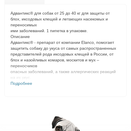
Адвантикс® для собак от 25 до 40 кг для защиты от
блох, иксодовых клещей и летающих насекомых и
переносимых
ими заболеваний. 1 пипетка в упаковке.
Описание
Адвантикс® - препарат от компании Elanco, помогает
защитить собаку до укуса от самых распространенных
представителей рода иксодовых клещей в России, от
блох и назойливых комаров, москитов и мух –
переносчиков
опасных заболеваний, а также аллергических реакций
на их укус.
Защищает до 4 недель
Подробнее
Характеристики
✅ Обладает репеллентным (отпугивающим) действием,
помогая защитить собаку до укуса паразитов
✅ Действует против всех основных наружных паразитов:
блох, иксодовых клещей, а также на широкий
спектр летающих насекомых ✅ Подходит собакам
мелких пород от 1,5 кг и щенкам с 7-недельного
возраста и/или 1,5 кг ✅ Может использоваться как часть