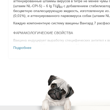
аттенуированные штаммы вирусов в титре не менее чумы пл
(штамм NL-CPI-5) – 6 lg ТЦД
c добавлением стабилизатор
50
бесцветную опалесцирующую жидкость, изготовленную из л
(0,01%), и аттенуированного парвовируса собак (штамм NL
Каждую компонентную систему вакцины Вангард 7 расфасо
ФАРМАКОЛОГИЧЕСКИЕ СВОЙСТВА
Вакцина индуцирует выработку специфических антител к в
лептоспироза у собак и щенков через 21 день после имму
Подробнее
Вакцина безвредна, лечебными свойствами не обладает.
ПОКАЗАНИЯ
Назначают щенкам и взрослым собакам в целях специфиче
лептоспироза.