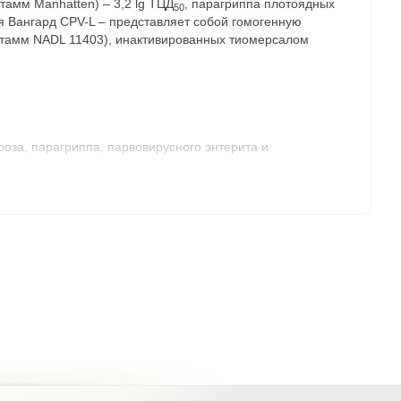
штамм Manhatten) – 3,2 lg ТЦД
, парагриппа плотоядных
50
я Вангард CPV-L – представляет собой гомогенную
(штамм NADL 11403), инактивированных тиомерсалом
оза, парагриппа, парвовирусного энтерита и
еновироза, парагриппа, парвовирусного энтерита и