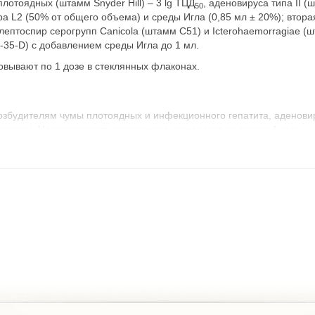
отоядных (штамм Snyder Hill) – 3 lg ТЦД
, аденовируса типа II (
50
а L2 (50% от общего объема) и среды Игла (0,85 мл ± 20%); втора
ептоспир серогрупп Canicola (штамм С51) и Icterohaemorragiae 
-35-D) с добавлением среды Игла до 1 мл.
вывают по 1 дозе в стеклянных флаконах.
озбудителям чумы плотоядных и инфекционного гепатита, аденовир
низации. Напряженность иммунитета составляет не менее 1 года.
ской профилактики чумы плотоядных и инфекционного гепатита, ад