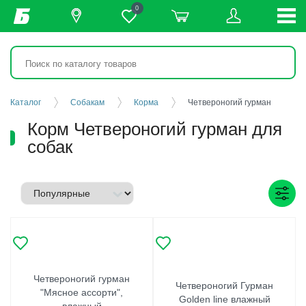
0
Каталог
Собакам
Корма
Четвероногий гурман
Корм Четвероногий гурман для
собак
Четвероногий гурман
Четвероногий Гурман
"Мясное ассорти",
Golden line влажный