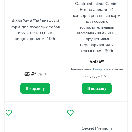
Gastrointestinal Canine
Formula влажный
консервированный корм
AlphaPet WOW влажный
для собак с
корм для взрослых собак
воспалительными
с чувствительным
заболеваниями ЖКТ,
пищеварением, 100г.
нарушениями
переваривания и
всасывания, 300г.
550
₽*
Базовая цена.
Войдите
и получите
65
₽*
76
₽
скидку до 10%.
В корзину
В корзину
Secret Premium