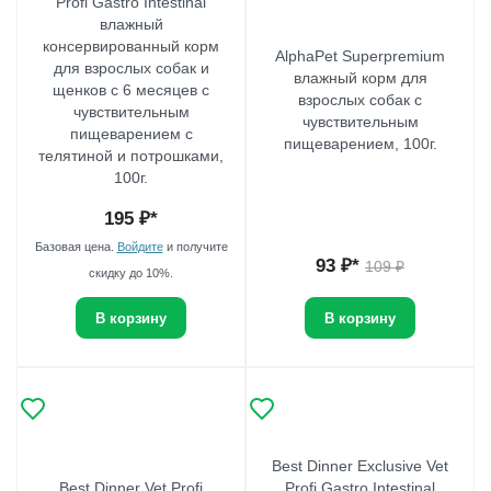
Profi Gastro Intestinal
влажный
консервированный корм
AlphaPet Superpremium
для взрослых собак и
влажный корм для
щенков с 6 месяцев с
взрослых собак с
чувствительным
чувствительным
пищеварением с
пищеварением, 100г.
телятиной и потрошками,
100г.
195
₽*
Базовая цена.
Войдите
и получите
93
₽*
109
₽
скидку до 10%.
В корзину
В корзину
Best Dinner Exclusive Vet
Best Dinner Vet Profi
Profi Gastro Intestinal