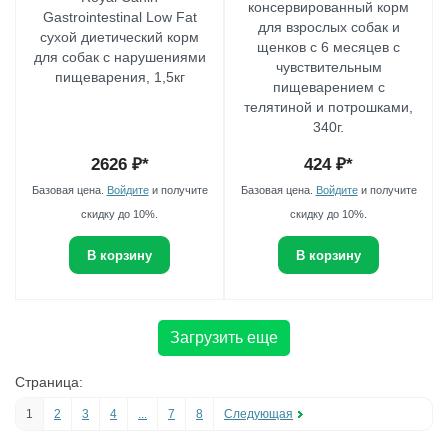
консервированный корм
Gastrointestinal Low Fat
для взрослых собак и
сухой диетический корм
щенков с 6 месяцев с
для собак с нарушениями
чувствительным
пищеварения, 1,5кг
пищеварением с
телятиной и потрошками,
340г.
2626
₽*
424
₽*
Базовая цена.
Войдите
и получите
Базовая цена.
Войдите
и получите
скидку до 10%.
скидку до 10%.
В корзину
В корзину
Загрузить еще
Страница:
1
2
3
4
...
7
8
Следующая