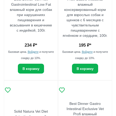
Gastrointestinal Low Fat
влажный
влажный корм для собак
консервированный корм
при нарушениях
для взрослых собак и
пищеварения и
щенков с 6 месяцев с
всасывания в кишечнике
чувствительным
с индейкой, 100г.
пищеварением с
ягнёнком и сердцем, 100г.
234
₽*
195
₽*
Базовая цена.
Войдите
и получите
Базовая цена.
Войдите
и получите
скидку до 10%.
скидку до 10%.
В корзину
В корзину
Best Dinner Gastro
Intestinal Exclusive Vet
Solid Natura Vet Diet
Profi влажный