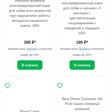
Intestinal влажный
консервированный корм
консервированный корм
для собак и щенков с 6
для собак всех возрастов
месяцев с
при нарушениях работы
чувствительным
желудочно-кишечного
пищеварением с
тракта, 340г.
говядиной и сердцем,
100г.
308
₽*
195
₽*
Базовая цена.
Войдите
и получите
Базовая цена.
Войдите
и получите
скидку до 10%.
скидку до 10%.
В корзину
В корзину
Best Dinner Exclusive Vet
Profi Gastro Intestinal
влажный
Royal Canin