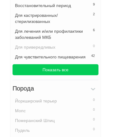
9
Восстановительный период
2
Для кастрированных/
стерилизованных
6
Для лечения и/или профилактики
заболеваний МКБ
0
Для привередливых
42
Для чувствительного пищеварения
Показать все
Порода
0
Йоркширский терьер
0
Мопс
0
Померанский Шпиц
0
Пудель