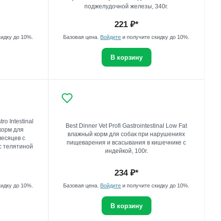
поджелудочной железы, 340г.
221
₽*
кидку до 10%.
Базовая цена.
Войдите
и получите скидку до 10%.
В корзину
tro Intestinal
Best Dinner Vet Profi Gastrointestinal Low Fat
корм для
влажный корм для собак при нарушениях
месяцев с
пищеварения и всасывания в кишечнике с
с телятиной
индейкой, 100г.
234
₽*
кидку до 10%.
Базовая цена.
Войдите
и получите скидку до 10%.
В корзину