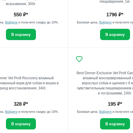
пищеварения, 1кг.
всасывания, 300г.
550
₽*
1796
₽*
ена.
Войдите
и получите скидку до 10%.
Базовая цена.
Войдите
и получите с
В корзину
В корзину
Best Dinner Exclusive Vet Profi Gas
inner Vet Profi Recovery влажный
влажный консервированный 
ованный корм для собак и кошек в
взрослых собак и щенков с 6 
риод восстановления, 340г.
чувствительным пищеварением 
и потрошками, 100г.
328
₽*
195
₽*
ена.
Войдите
и получите скидку до 10%.
Базовая цена.
Войдите
и получите с
В корзину
В корзину