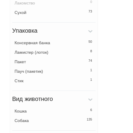
0
Лакомство
73
Сухой
Упаковка
50
Консервная банка
8
Ламистер (лоток)
74
Пакет
1
Пауч (пакетик)
1
Стик
Вид животного
6
Кошка
135
Собака