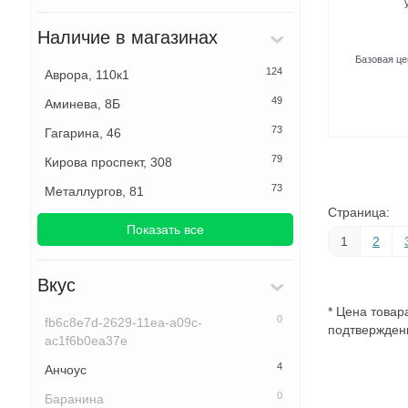
Наличие в магазинах
Базовая ц
124
Аврора, 110к1
49
Аминева, 8Б
73
Гагарина, 46
79
Кирова проспект, 308
73
Металлургов, 81
Страница:
Показать все
1
2
Вкус
* Цена товар
0
fb6c8e7d-2629-11ea-a09c-
подтверждени
ac1f6b0ea37e
4
Анчоус
0
Баранина