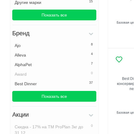
15
Другие марки
Показать все
Базовая ц
Бренд
8
Ajo
4
Alleva
7
AlphaPet
0
Award
Best D
37
Best Dinner
консервир
пе
Показать все
Базовая ц
Акции
0
Скидка - 17% на ТМ ProPlan 3кг до
31.12