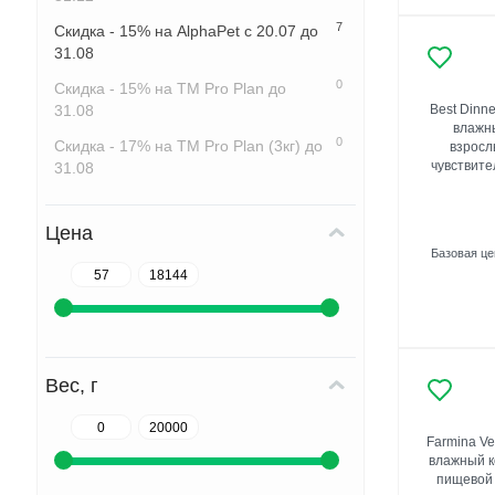
7
Скидка - 15% на AlphaPet с 20.07 до
31.08
0
Скидка - 15% на ТМ Pro Plan до
31.08
Best Dinner
влажн
0
Скидка - 17% на ТМ Pro Plan (3кг) до
взросл
чувствите
31.08
Цена
Базовая ц
Вес, г
Farmina Ve
влажный к
пищевой 