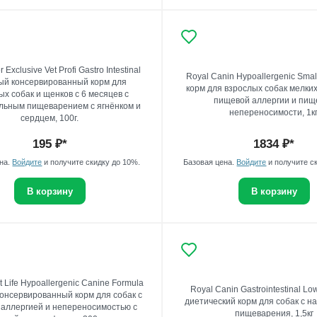
 Exclusive Vet Profi Gastro Intestinal
Royal Canin Hypoallergenic Smal
ый консервированный корм для
корм для взрослых собак мелки
ых собак и щенков с 6 месяцев с
пищевой аллергии и пищ
льным пищеварением с ягнёнком и
непереносимости, 1кг
сердцем, 100г.
195
₽*
1834
₽*
ена.
Войдите
и получите скидку до 10%.
Базовая цена.
Войдите
и получите с
В корзину
В корзину
t Life Hypoallergenic Canine Formula
Royal Canin Gastrointestinal Lo
онсервированный корм для собак с
диетический корм для собак с 
аллергией и непереносимостью с
пищеварения, 1,5кг