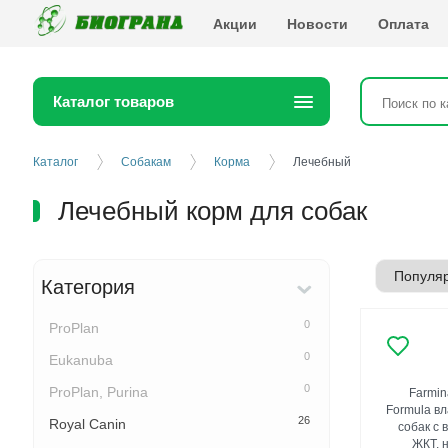
Биогранд
Акции
Новости
Оплата
Каталог товаров
Каталог
Собакам
Корма
Лечебный
Лечебный корм для собак
Категория
0
ProPlan
0
Eukanuba
0
ProPlan, Purina
Farmina
Formula в
26
Royal Canin
собак с
ЖКТ, 