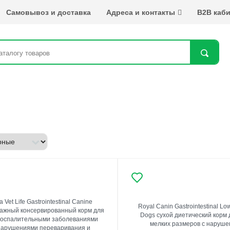
Самовывоз и доставка
Адреса и контакты
B2B каби
Най
 Vet Life Gastrointestinal Canine
Royal Canin Gastrointestinal Lo
лажный консервированный корм для
Dogs сухой диетический корм 
 воспалительными заболеваниями
мелких размеров с наруш
нарушениями переваривания и