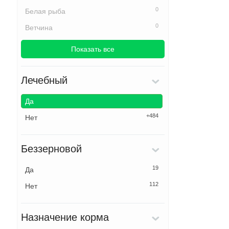
0
Белая рыба
0
Ветчина
Показать все
Лечебный
Да
+484
Нет
Беззерновой
19
Да
112
Нет
Назначение корма