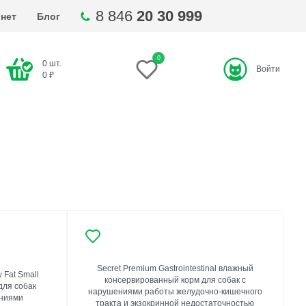
8 846
20 30 999
нет
Блог
0
0
шт.
Войти
ти
0
₽
Secret Premium Gastrointestinal влажный
w Fat Small
консервированный корм для собак с
для собак
нарушениями работы желудочно-кишечного
ениями
тракта и экзокринной недостаточностью