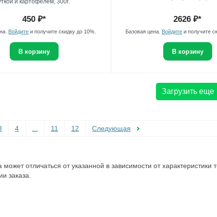
уткой и картофелем, 300г.
450
₽*
2626
₽*
ена.
Войдите
и получите скидку до 10%.
Базовая цена.
Войдите
и получите с
В корзину
В корзину
Загрузить еще
3
4
...
11
12
Следующая
а может отличаться от указанной в зависимости от характеристики
и заказа.