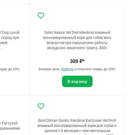
l Dog сухой
Solid Natura Vet Diet Intestinal влажный
х пород при
консервированный корм для собак всех
евой
возрастов при нарушениях работы
.
желудочно-кишечного тракта, 340г.
308
₽*
кидку до 10%.
Базовая цена.
Войдите
и получите скидку до 10%.
В корзину
Best Dinner Gastro Intestinal Exclusive Vet Profi
w Fat сухой
влажный консервированный корм для собак и
нарушениями
щенков с 6 месяцев с чувствительным