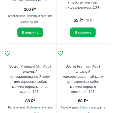
мелких размеров, 85г.
с чувствительным
пищеварением, 100г.
100
₽*
Базовая цена.
Войдите
и получите
65
₽*
76
₽
скидку до 10%.
В корзину
В корзину
Secret Premium Mini Adult
Secret Premium Adult
влажный
влажный
консервированный корм
консервированный корм
для взрослых собак
для взрослых собак
мелких пород мясное
мелких пород с
суфле, 125г.
телятиной, 125г.
88
₽*
88
₽*
Базовая цена.
Войдите
и получите
Базовая цена.
Войдите
и получите