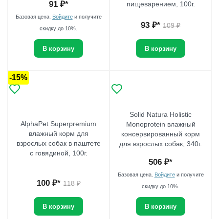
91
₽*
пищеварением, 100г.
Базовая цена.
Войдите
и получите
93
₽*
109
₽
скидку до 10%.
В корзину
В корзину
-15%
Solid Natura Holistic
AlphaPet Superpremium
Monoprotein влажный
влажный корм для
консервированный корм
взрослых собак в паштете
для взрослых собак, 340г.
с говядиной, 100г.
506
₽*
Базовая цена.
Войдите
и получите
100
₽*
118
₽
скидку до 10%.
В корзину
В корзину