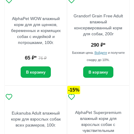
Grandorf Grain Free Adult
AlphaPet WOW влажный
влажный
корм для для щенков,
консервированный корм
беременных и кормящих
для собак, 200г
собак с индейкой и
потрошками, 100г.
290
₽*
Базовая цена.
Войдите
и получите
65
₽*
76
₽
скидку до 10%.
В корзину
В корзину
-15%
AlphaPet Superpremium
Eukanuba Adult влажный
влажный корм для
корм для взрослых собак
взрослых собак с
всех размеров, 100г.
чувствительным