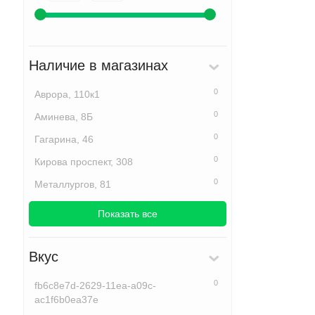
Наличие в магазинах
0
Аврора, 110к1
0
Аминева, 8Б
0
Гагарина, 46
0
Кирова проспект, 308
0
Металлургов, 81
Показать все
Вкус
0
fb6c8e7d-2629-11ea-a09c-
ac1f6b0ea37e