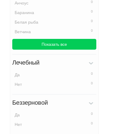
0
Анчоус
0
Баранина
0
Белая рыба
0
Ветчина
Показать все
Лечебный
0
Да
0
Нет
Беззерновой
0
Да
0
Нет