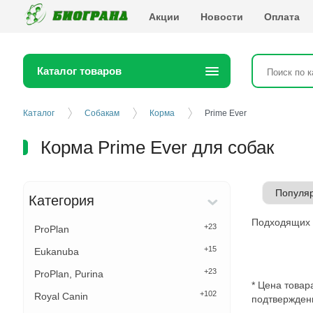
Биогранд
Акции
Новости
Оплата
Каталог товаров
Каталог
Собакам
Корма
Prime Ever
Корма Prime Ever для собак
Категория
Подходящих 
+23
ProPlan
+15
Eukanuba
+23
ProPlan, Purina
* Цена товар
+102
Royal Canin
подтверждени