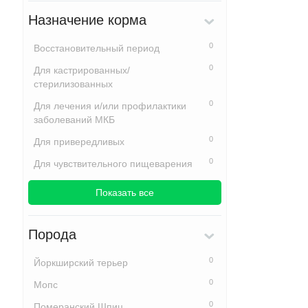
Назначение корма
0
Восстановительный период
0
Для кастрированных/
стерилизованных
0
Для лечения и/или профилактики
заболеваний МКБ
0
Для привередливых
0
Для чувствительного пищеварения
Показать все
Порода
0
Йоркширский терьер
0
Мопс
0
Померанский Шпиц