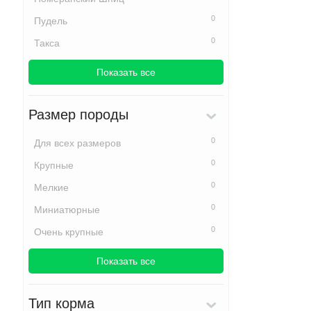
0
Пудель
0
Такса
Показать все
Размер породы
0
Для всех размеров
0
Крупные
0
Мелкие
0
Миниатюрные
0
Очень крупные
Показать все
Тип корма