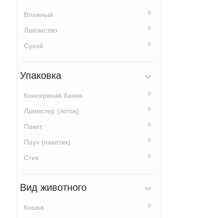
0
Влажный
0
Лакомство
0
Сухой
Упаковка
0
Консервная банка
0
Ламистер (лоток)
0
Пакет
0
Пауч (пакетик)
0
Стик
Вид животного
0
Кошка