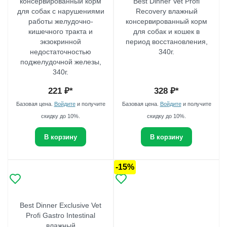
консервированный корм
Best Dinner Vet Profi
для собак с нарушениями
Recovery влажный
работы желудочно-
консервированный корм
кишечного тракта и
для собак и кошек в
экзокринной
период восстановления,
недостаточностью
340г.
поджелудочной железы,
340г.
221
₽*
328
₽*
Базовая цена.
Войдите
и получите
Базовая цена.
Войдите
и получите
скидку до 10%.
скидку до 10%.
В корзину
В корзину
-15%
Best Dinner Exclusive Vet
Profi Gastro Intestinal
влажный