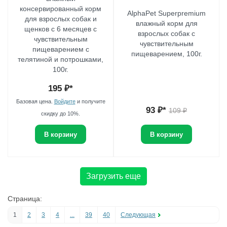
консервированный корм
AlphaPet Superpremium
для взрослых собак и
влажный корм для
щенков с 6 месяцев с
взрослых собак с
чувствительным
чувствительным
пищеварением с
пищеварением, 100г.
телятиной и потрошками,
100г.
195
₽*
Базовая цена.
Войдите
и получите
93
₽*
109
₽
скидку до 10%.
В корзину
В корзину
Загрузить еще
Страница:
1
2
3
4
...
39
40
Следующая