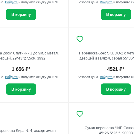
ена.
Войдите
и получите скидку до 10%.
Базовая цена.
Войдите
и получите с
В корзину
В корзину
 ZooM Спутник - 1 до 9кг, с метал.
Переноска-бокс SKUDO-2 с мет
верцей, 29*43*27,5см, 3992
дверцей и замком, серая 55*36
1 656
₽*
4521
₽*
ена.
Войдите
и получите скидку до 10%.
Базовая цена.
Войдите
и получите с
В корзину
В корзину
Сумка переноска ЧИП Сакво
ереноска Лира № 4, ассортимент
45*26,5*26,5, 90003