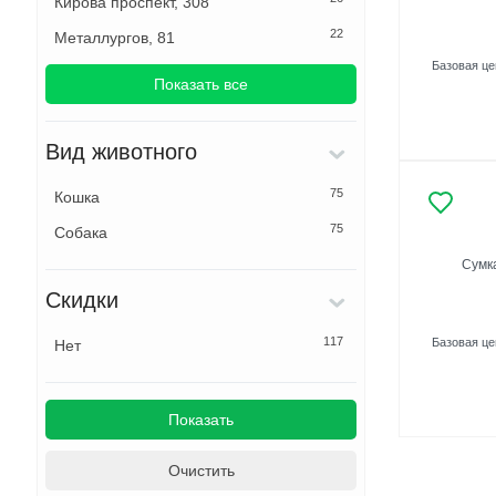
Кирова проспект, 308
22
Металлургов, 81
Базовая ц
Показать все
Вид животного
75
Кошка
75
Собака
Сумка
Скидки
117
Базовая ц
Нет
Показать
Очистить