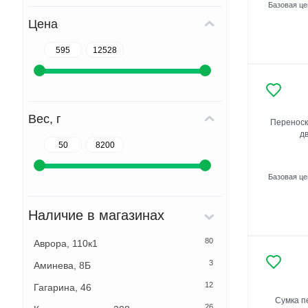
Базовая ц
Цена
Вес, г
Переноска
д
Базовая ц
Наличие в магазинах
80
Аврора, 110к1
3
Аминева, 8Б
12
Гагарина, 46
Сумка п
26