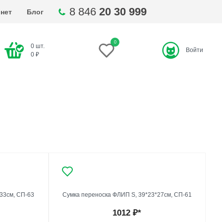
8 846
20 30 999
нет
Блог
0
0
шт.
Войти
ти
0
₽
33см, СП-63
Сумка переноска ФЛИП S, 39*23*27см, СП-61
1012
₽*