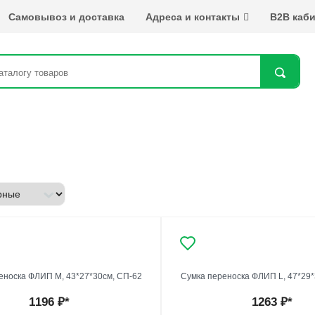
Самовывоз и доставка
Адреса и контакты
B2B каби
Най
еноска ФЛИП М, 43*27*30см, СП-62
Сумка переноска ФЛИП L, 47*29*
1196
₽*
1263
₽*