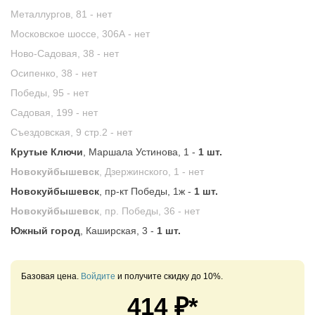
Металлургов, 81 -
нет
Московское шоссе, 306А -
нет
Ново-Садовая, 38 -
нет
Осипенко, 38 -
нет
Победы, 95 -
нет
Садовая, 199 -
нет
Съездовская, 9 стр.2 -
нет
Крутые Ключи
, Маршала Устинова, 1 -
1 шт.
Новокуйбышевск
, Дзержинского, 1 -
нет
Новокуйбышевск
, пр-кт Победы, 1ж -
1 шт.
Новокуйбышевск
, пр. Победы, 36 -
нет
Южный город
, Каширская, 3 -
1 шт.
Базовая цена.
Войдите
и получите скидку до 10%.
414
₽*