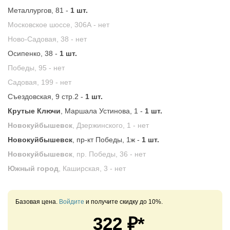
Металлургов, 81 -
1 шт.
Московское шоссе, 306А -
нет
Ново-Садовая, 38 -
нет
Осипенко, 38 -
1 шт.
Победы, 95 -
нет
Садовая, 199 -
нет
Съездовская, 9 стр.2 -
1 шт.
Крутые Ключи
, Маршала Устинова, 1 -
1 шт.
Новокуйбышевск
, Дзержинского, 1 -
нет
Новокуйбышевск
, пр-кт Победы, 1ж -
1 шт.
Новокуйбышевск
, пр. Победы, 36 -
нет
Южный город
, Каширская, 3 -
нет
Базовая цена.
Войдите
и получите скидку до 10%.
322
₽*