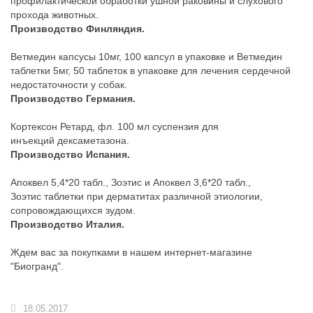
профилактической обработки ушной раковины и слухового
прохода животных.
Производство Финляндия.
Ветмедин капсусы 10мг, 100 капсул в упаковке
и
Ветмедин
таблетки 5мг, 50 таблеток в упаковке
для лечения сердечной
недостаточности у собак.
Производство Германия.
Кортексон Ретард, фл. 100 мл
суспензия для
инъекций дексаметазона.
Производство Испания.
Апоквел 5,4*20 табл., Зоэтис
и
Апоквел 3,6*20 табл.,
Зоэтис
таблетки при дерматитах различной этиологии,
сопровождающихся зудом.
Производство Италия.
Ждем вас за покупками в нашем интернет-магазине
"Биогранд".
18.05.2017