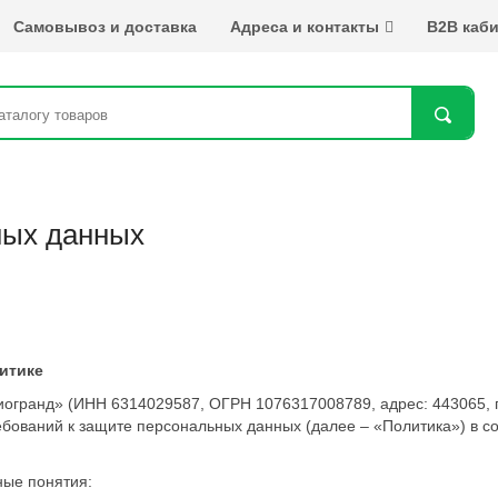
Самовывоз и доставка
Адреса и контакты
B2B каби
Най
ных данных
итике
нд» (ИНН 6314029587, ОГРН 1076317008789, адрес: 443065, г. С
ований к защите персональных данных (далее – «Политика») в соот
ые понятия: