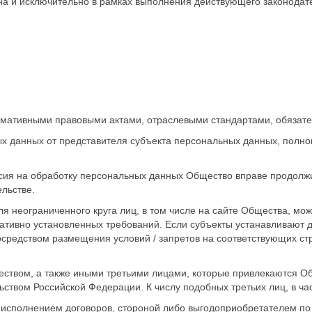
и исключительно в рамках выполнения действующего законодател
ормативными правовыми актами, отраслевыми стандартами, обязат
х данных от представителя субъекта персональных данных, полно
сия на обработку персональных данных Общество вправе продолжи
льстве.
 неограниченного круга лиц, в том числе на сайте Общества, мож
мативно установленных требований. Если субъекты устанавливают
редством размещения условий / запретов на соответствующих стр
твом, а также иными третьими лицами, которые привлекаются О
ьством Российской Федерации. К числу подобных третьих лиц, в час
исполнением договоров, стороной либо выгодоприобретателем по 